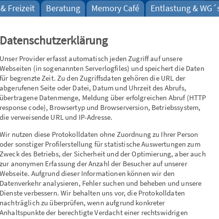
& Freizeit
Beratung
Memory Café
Entlastung & WG´
Datenschutzerklärung
Unser Provider erfasst automatisch jeden Zugriff auf unsere
Webseiten (in sogenannten Serverlogfiles) und speichert die Daten
für begrenzte Zeit. Zu den Zugriffsdaten gehören die URL der
abgerufenen Seite oder Datei, Datum und Uhrzeit des Abrufs,
übertragene Datenmenge, Meldung über erfolgreichen Abruf (HTTP
response code), Browsertyp und Browserversion, Betriebssystem,
die verweisende URL und IP-Adresse.
Wir nutzen diese Protokolldaten ohne Zuordnung zu Ihrer Person
oder sonstiger Profilerstellung für statistische Auswertungen zum
Zweck des Betriebs, der Sicherheit und der Optimierung, aber auch
zur anonymen Erfassung der Anzahl der Besucher auf unserer
Webseite. Aufgrund dieser Informationen können wir den
Datenverkehr analysieren, Fehler suchen und beheben und unsere
Dienste verbessern. Wir behalten uns vor, die Protokolldaten
nachträglich zu überprüfen, wenn aufgrund konkreter
Anhaltspunkte der berechtigte Verdacht einer rechtswidrigen