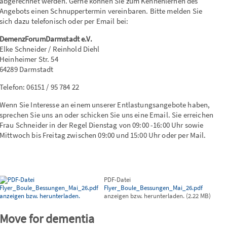
abgerechnet werden. Gerne können Sie zum Kennenlernen des
Angebots einen Schnuppertermin vereinbaren. Bitte melden Sie
sich dazu telefonisch oder per Email bei:
DemenzForumDarmstadt e.V.
Elke Schneider / Reinhold Diehl
Heinheimer Str. 54
64289 Darmstadt
Telefon: 06151 / 95 784 22
Wenn Sie Interesse an einem unserer Entlastungsangebote haben,
sprechen Sie uns an oder schicken Sie uns eine Email. Sie erreichen
Frau Schneider in der Regel Dienstag von 09:00 -16:00 Uhr sowie
Mittwoch bis Freitag zwischen 09:00 und 15:00 Uhr oder per Mail.
PDF-Datei
Flyer_Boule_Bessungen_Mai_26.pdf
anzeigen bzw. herunterladen.
(
2.22 MB
)
Move for dementia