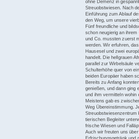
ohne Demenz in gespannt
Streuobstwiesen. Nach de
Einführung zum Ablauf de
den Weg, um unsere vierb
Fünf freundliche und bil
schon neugierig an ihrem 
und Co. mussten zuerst m
werden. Wir erfuhren, das
Hausesel und zwei europä
handelt. Die hellgrauen 
parallel zur Wirbelsäule v
Schulterhöhe quer von ein
beiden Europäer haben sc
Bereits zu Anfang konnten 
genießen, und dann ging es
und ihm vermitteln wohin 
Meistens gab es zwische
Weg Übereinstimmung. Je
Streuobstwiesenzentrum 
tierischen Begleiter unter
frische Wiesen und Falläpf
Auch wir freuten uns über
Erfrischungsgetränk und 