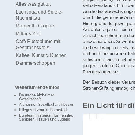
Alles was gut tut
selbstverständlich mit de
wurde das abwechslungsr
Lachyoga und Spiele-
durch die gelungene Anmo
Nachmittag
Hintergrund der jeweilige
Moment! - Gruppe
Anschluss gab es noch di
Mittags-Zeit
zu sich zu nehmen und s
Café Pusteblume mit
auszutauschen. Sowohl di
Gesprächskreis
die beschwingten, teils 
und auch bei unseren Tei
Kaffee, Kunst & Kuchen
schwärmte ein Teilnehmer
Dämmerschoppen
jungen Leute im Chor ausst
übergegangen sei.
Der Besuch dieser Verans
Weiterführende Infos
Ströher-Stiftung ermöglich
Deutsche Alzheimer
Gesellschaft
Ein Licht für d
Alzheimer Gesellschaft Hessen
Pflegestützpunkt Darmstadt
Bundesministerium für Familie,
Senioren, Frauen und Jugend