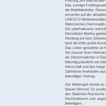
Führung „Mit Martha über 
Das sonnige Frühlingswett
die Mathildenhöhe. Dieser
immerhin auf der aktuellen
UNESCO-Welterbestätten 2
Wahrzeichen Darmstadts
Die unterhaltsame und in
Dienstbotin Martha geleitet
Kleidung auf eine Zeitreis
fand die dritte große Ausst
Das Leben gestaltete sich 
Sie musste ihren Heimato
als Dienstmädchen in Da
lebendig plauderte sie üb
Herrschaft und das karge
Zahlreiche Anekdoten aus 
lebendigen Vortrag.
Der Wettergott meinte es 
blauen Himmel. So wurde 
den Stationen Russische 
Hochzeitsturm zum angen
Beteiligten.