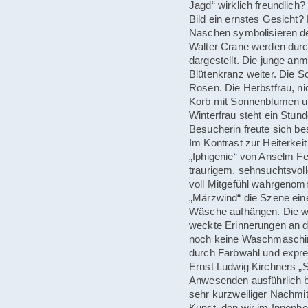
Jagd“ wirklich freundlich
Bild ein ernstes Gesicht
Naschen symbolisieren de
Walter Crane werden durch
dargestellt. Die junge anm
Blütenkranz weiter. Die S
Rosen. Die Herbstfrau, ni
Korb mit Sonnenblumen 
Winterfrau steht ein Stund
Besucherin freute sich be
Im Kontrast zur Heiterkei
„Iphigenie“ von Anselm Fe
traurigem, sehnsuchtsvol
voll Mitgefühl wahrgenom
„Märzwind“ die Szene eine
Wäsche aufhängen. Die we
weckte Erinnerungen an d
noch keine Waschmaschin
durch Farbwahl und expre
Ernst Ludwig Kirchners „S
Anwesenden ausführlich be
sehr kurzweiliger Nachmit
Kunst, den wir im Innen