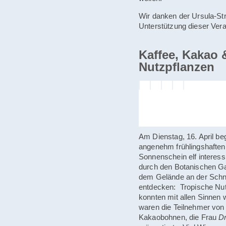
Wir danken der Ursula-Strö
Unterstützung dieser Vera
Kaffee, Kakao 
Nutzpflanzen
Am Dienstag, 16. April b
angenehm frühlingshafte
Sonnenschein elf interes
durch den Botanischen G
dem Gelände an der Schni
entdecken: Tropische Nut
konnten mit allen Sinne
waren die Teilnehmer von
Kakaobohnen, die Frau
Dr