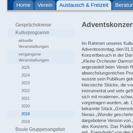
Home
Verein
Austausch & Freizeit
Beratu
Demenzsensible Stadt
Adventskonzer
Gesprächskreise
Kulturprogramm
aktuelle
Im Rahmen unseres Kult
Veranstaltungen
Adventssonntag, den 01.1
vergangene
Konzertbesuch in der Dar
Veranstaltungen
„Kleine Orchester Darmst
angesiedelt beim Verein R
2025
abwechslungsreiches Pro
2024
wusste sein Publikum geko
2023
klassische Stücke, die v
instrumental und sehr ge
2022
sich mit modernen, schwu
2021
vorgetragen wurden, ab. 
2020
bekannte Stück
„Greensl
2019
Nenas
„Wunder geschehn
dargebotene Version von
2018
des Konzerts. Das Publik
Boule Gruppenangebot
mit
„Everybody“
von den B