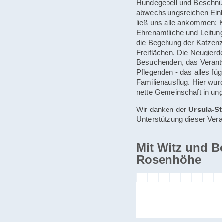
Hundegebell und Beschnu
abwechslungsreichen Einb
ließ uns alle ankommen: 
Ehrenamtliche und Leitung
die Begehung der Katzen
Freiflächen. Die Neugierde
Besuchenden, das Verantw
Pflegenden - das alles fü
Familienausflug. Hier wurd
nette Gemeinschaft in un
Wir danken der
Ursula-St
Unterstützung dieser Vera
Mit Witz und B
Rosenhöhe