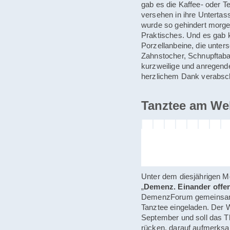
gab es die Kaffee- oder T
versehen in ihre Unterta
wurde so gehindert morg
Praktisches. Und es gab k
Porzellanbeine, die unters
Zahnstocher, Schnupftabak
kurzweilige und anregend
herzlichem Dank verabsch
Tanztee am Wel
Unter dem diesjährigen M
„
Demenz. Einander offe
DemenzForum gemeinsam 
Tanztee eingeladen. Der 
September und soll das 
rücken, darauf aufmerks