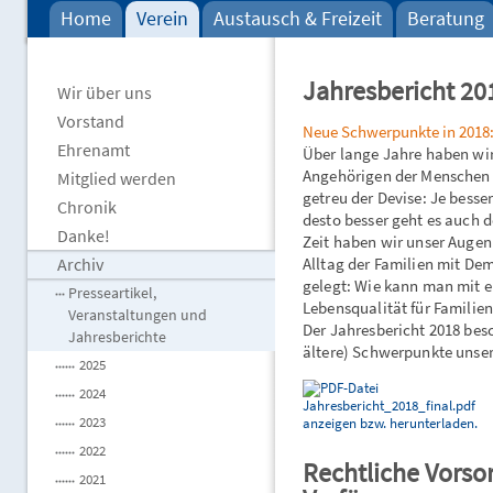
Home
Verein
Austausch & Freizeit
Beratung
Jahresbericht 20
Wir über uns
Vorstand
Neue Schwerpunkte in 201
Ehrenamt
Über lange Jahre haben wi
Angehörigen der Menschen m
Mitglied werden
getreu der Devise: Je bess
Chronik
desto besser geht es auch d
Danke!
Zeit haben wir unser Auge
Archiv
Alltag der Familien mit Dem
gelegt: Wie kann man mit e
Presseartikel,
Lebensqualität für Familie
Veranstaltungen und
Der Jahresbericht 2018 bes
Jahresberichte
ältere) Schwerpunkte unser
2025
2024
2023
2022
Rechtliche Vorso
2021