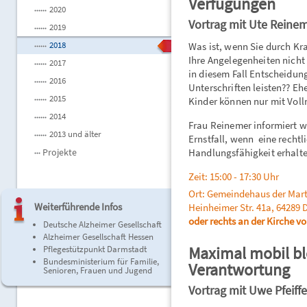
Verfügungen
2020
Vortrag mit Ute Reine
2019
2018
Was ist, wenn Sie durch Kr
Ihre Angelegenheiten nicht
2017
in diesem Fall Entscheidun
2016
Unterschriften leisten?? E
2015
Kinder können nur mit Vol
2014
Frau Reinemer informiert w
2013 und älter
Ernstfall, wenn eine rechtli
Projekte
Handlungsfähigkeit erhalte
Zeit: 15:00 - 17:30 Uhr
Ort: Gemeindehaus der Mart
Weiterführende Infos
Heinheimer Str. 41a, 64289 
oder rechts an der Kirche vo
Deutsche Alzheimer Gesellschaft
Alzheimer Gesellschaft Hessen
Maximal mobil bl
Pflegestützpunkt Darmstadt
Bundesministerium für Familie,
Verantwortung
Senioren, Frauen und Jugend
Vortrag mit Uwe Pfeiffe